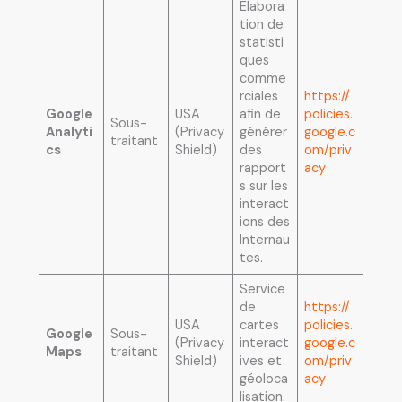
Elabora
tion de
statisti
ques
comme
rciales
https://
Google
USA
afin de
policies.
Sous-
Analyti
(Privacy
générer
google.c
traitant
cs
Shield)
des
om/priv
rapport
acy
s sur les
interact
ions des
Internau
tes.
Service
de
https://
USA
cartes
policies.
Google
Sous-
(Privacy
interact
google.c
Maps
traitant
Shield)
ives et
om/priv
géoloca
acy
lisation.