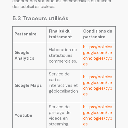
élaborer des statistiques commerciales ou afficher
des publicités ciblées.
5.3 Traceurs utilisés
Finalité du
Conditions du
Partenaire
traitement
partenaire
https://policies.
Elaboration de
Google
google.com/te
statistiques
Analytics
chnologies/typ
commerciales.
es
Service de
https://policies.
cartes
google.com/te
Google Maps
interactives et
chnologies/typ
géolocalisation
es
.
Service de
https://policies.
partage de
google.com/te
Youtube
vidéos en
chnologies/typ
streaming.
es