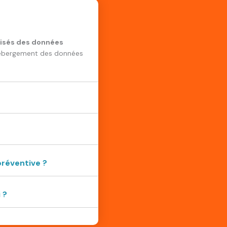
risés des données
’hébergement des données
préventive
?
 ?