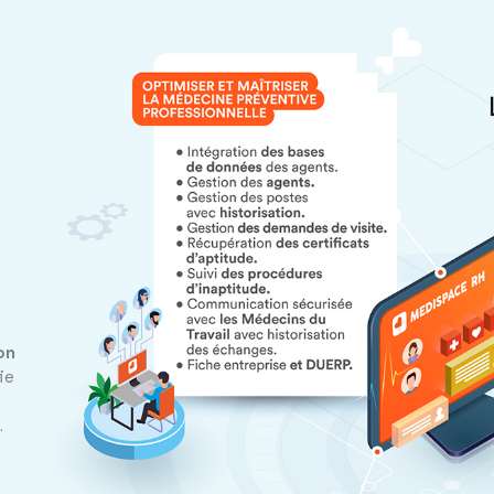
on
fie
.