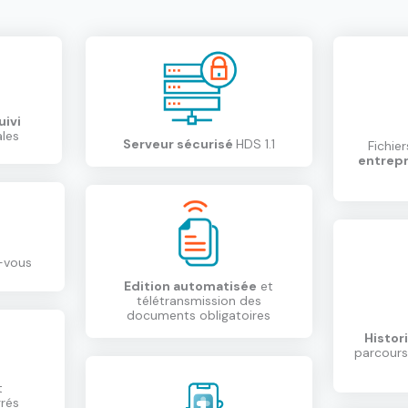
uivi
ales
Serveur sécurisé
HDS 1.1
Fichie
entrepr
-vous
Edition automatisée
et
télétransmission des
documents obligatoires
Histor
parcours
t
rés