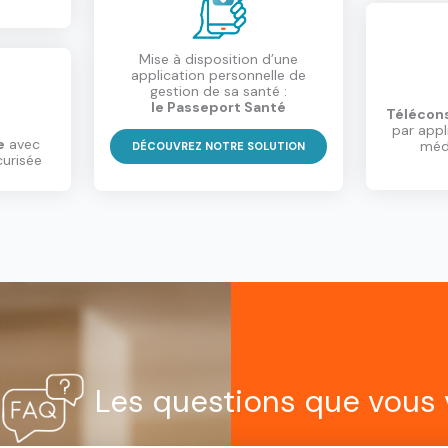
Mise à disposition d’une
application personnelle de
gestion de sa santé :
le Passeport Santé
Télécons
par appl
e
avec
méde
DÉCOUVREZ NOTRE SOLUTION
curisée
Les questions que vous