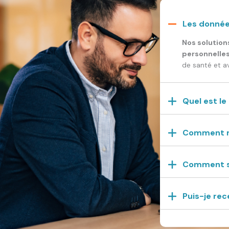
Les donnée
Nos solution
personnelles
de santé et a
Quel est le
Comment me
Comment se 
Puis-je rec